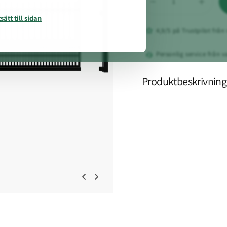
sätt till sidan
4,9/5 på Trustpilot från
Personlig service från va
Produktbeskrivning
Skjutgrind York 2 Vän
York 2
är ett stilrent och
konstruktionen nedtill s
diskreta mönster under tv
stängseldelar har en enhe
varmförzinkad och...
Läs mer