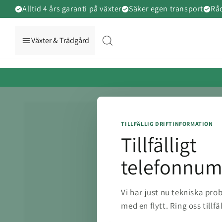
vidare
Alltid 4 års garanti på växter
Säker egen transport
Råd
till
innehåll
Växter & Trädgård
TILLFÄLLIG DRIFTINFORMATION
Tillfälligt
telefonnu
Vi har just nu tekniska pr
med en flytt. Ring oss tillfä