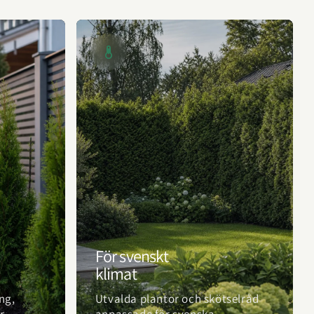
För svenskt
klimat
ng,
Utvalda plantor och skötselråd
r
anpassade för svenska