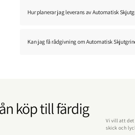
Hur planerar jag leverans av Automatisk Skjutgr
Kan jag få rådgivning om Automatisk Skjutgrind
n köp till färdig
Vi vill att d
skick och ly