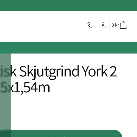
0 kr
sk Skjutgrind York 2
| 5x1,54m