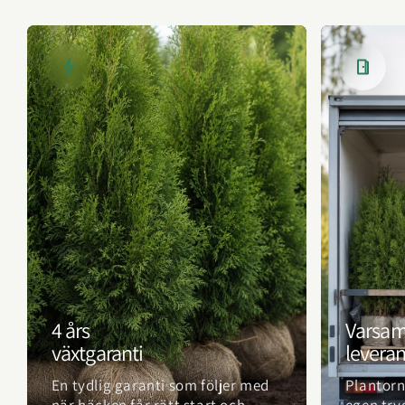
4 års
Varsa
växtgaranti
levera
En tydlig garanti som följer med
Plantorn
när häcken får rätt start och
egen try