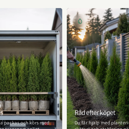
m
ns
Råd efter köpet
a packas och körs med
Du får hjälp med planteri
gg transport enligt
skötsel och etablering nä