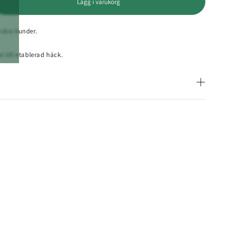
Lägg i varukorg
 våra kunder.
l till etablerad häck.
ster | 5 m öppning med Somfy motor – Svart
 funktionellt stängsel med klassisk formgivning. Den täta
kyddar små husdjur, medan spjälornas dekorativa spetsar och
ärbalken ger ett elegant intryck. Grind, gånggrind och
tlig design. Den robusta stålkonstruktionen är