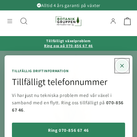
vidare
Alltid 4 års garanti på växter
till
innehåll
Tillfälligt växelproblem
Ring oss på 070-856 67 46
TILLFÄLLIG DRIFTINFORMATION
Tillfälligt telefonnummer
Vi har just nu tekniska problem med vår växel i
samband med en flytt. Ring oss tillfälligt på
070-856
67 46
.
Ring 070-856 67 46