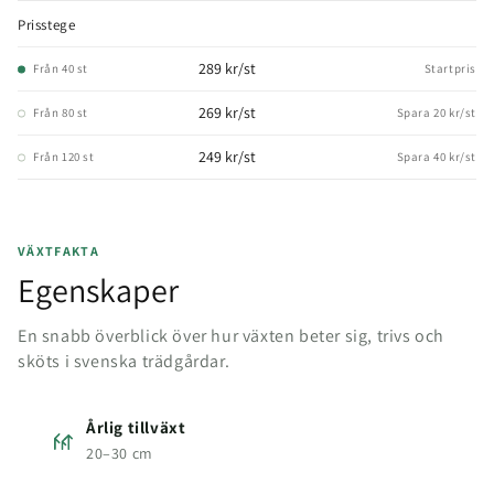
Prisstege
289 kr/st
Från 40 st
Startpris
269 kr/st
Från 80 st
Spara 20 kr/st
249 kr/st
Från 120 st
Spara 40 kr/st
VÄXTFAKTA
Egenskaper
En snabb överblick över hur växten beter sig, trivs och
sköts i svenska trädgårdar.
Årlig tillväxt
20–30 cm