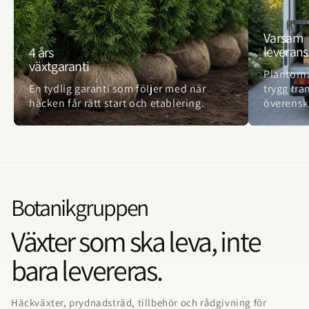
Varsam
leverans
4 års
växtgaranti
Plantorn
En tydlig garanti som följer med när
trygg tra
häcken får rätt start och etablering.
överens
Botanikgruppen
Växter som ska leva, inte
bara levereras.
Häckväxter, prydnadsträd, tillbehör och rådgivning för