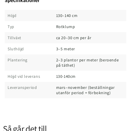
Specifikationer
Höjd
130–140 cm
Typ
Rotklump
Tillväxt
ca 20–30 cm per år
Sluthöjd
3–5 meter
Plantering
2–3 plantor per meter (beroende
på täthet)
Höjd vid leverans
130-140cm
Leveransperiod
mars–november (beställningar
utanför period = förbokning)
Så går det till