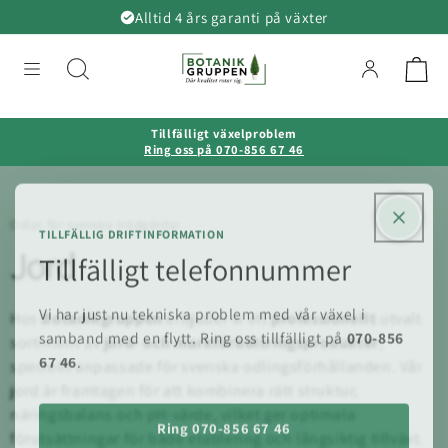
vidare
Alltid 4 års garanti på växter
till
innehåll
Tillfälligt växelproblem
Ring oss på 070-856 67 46
Odlat för svenska trädgårdar
TILLFÄLLIG DRIFTINFORMATION
Jord
Tillfälligt telefonnummer
Vi har just nu tekniska problem med vår växel i
Hos
Botanikgruppen
erbjuder vi ett
professionellt
utvalt
samband med en flytt. Ring oss tillfälligt på
070-856
sortiment av
jord- och markförbättringsprodukter
,
67 46
.
speciellt anpassade för svenska odlingsförhållanden. Vår
jord är framtagen för att kombinera rätt struktur,
näringsbalans och pH-värde, vilket ger optimala
Ring 070-856 67 46
förutsättningar för både etablering och långsiktig tillväxt.