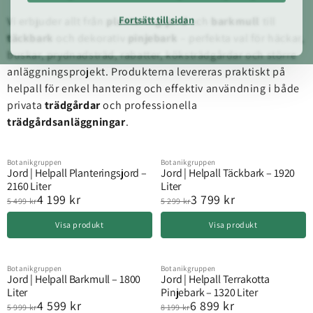
Fortsätt till sidan
Vi erbjuder allt från
planteringsjord
och
barkmull
till
täckbark
och dekorativ
pinjebark
– perfekta val för häckar,
buskar, prydnadsträd, rabatter, köksträdgårdar och större
anläggningsprojekt. Produkterna levereras praktiskt på
helpall för enkel hantering och effektiv användning i både
privata
trädgårdar
och professionella
trädgårdsanläggningar
.
Botanikgruppen
Botanikgruppen
Visa Jord | Helpall Planteringsjord – 2160 Liter
Visa Jord | Helpall Täckbark – 19
Spara 1 300 kr
Spara 1 500 kr
Jord | Helpall Planteringsjord –
Jord | Helpall Täckbark – 1920
2160 Liter
Liter
4 199 kr
3 799 kr
5 499 kr
5 299 kr
Visa produkt
Visa produkt
Botanikgruppen
Botanikgruppen
Visa Jord | Helpall Barkmull – 1800 Liter
Visa Jord | Helpall Terrakotta Pi
Spara 1 400 kr
Spara 1 300 kr
Jord | Helpall Barkmull – 1800
Jord | Helpall Terrakotta
Liter
Pinjebark – 1320 Liter
4 599 kr
6 899 kr
5 999 kr
8 199 kr