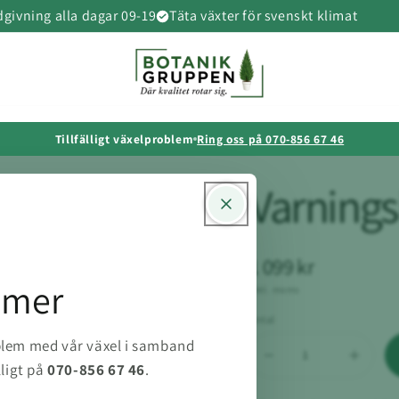
givning alla dagar 09-19
Täta växter för svenskt klimat
Tillfälligt växelproblem
Ring oss på 070-856 67 46
Varning
1 099 kr
mmer
inkl. moms
Antal
oblem med vår växel i samband
lligt på
070-856 67 46
.