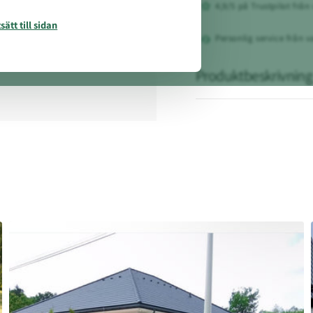
4,9/5 på Trustpilot från
sätt till sidan
Personlig service från va
Produktbeskrivning
Varningslampa för g
Den
orangea varningsla
rörelse vid automatisk öp
styrenhet, som ger både s
både fordon och fotgänga
Egenskaper & fördelar