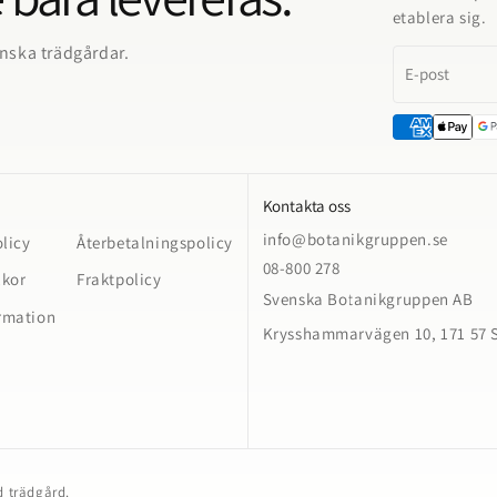
etablera sig.
enska trädgårdar.
E-post
Kontakta oss
info@botanikgruppen.se
olicy
Återbetalningspolicy
08-800 278
lkor
Fraktpolicy
Svenska Botanikgruppen AB
rmation
Krysshammarvägen 10, 171 57 
ad trädgård.