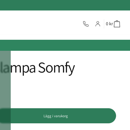
0 kr
slampa Somfy
Lägg i varukorg