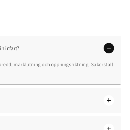
n infart?
bredd, marklutning och öppningsriktning. Säkerställ