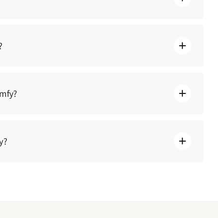
?
omfy?
y?