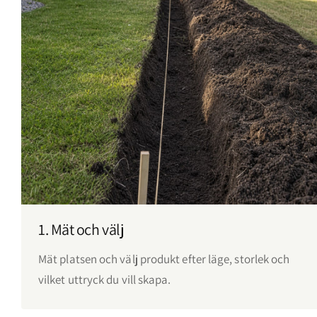
1. Mät och välj
Mät platsen och välj produkt efter läge, storlek och
vilket uttryck du vill skapa.