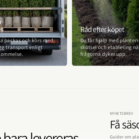
m
ns
Råd efter köpet
a packas och körs med
Du får hjälp med planteri
gg transport enligt
skötsel och etablering nä
kommelse.
frågorna dyker upp.
NYHETSBREV
Få säso
 bara levereras.
Guider om pla