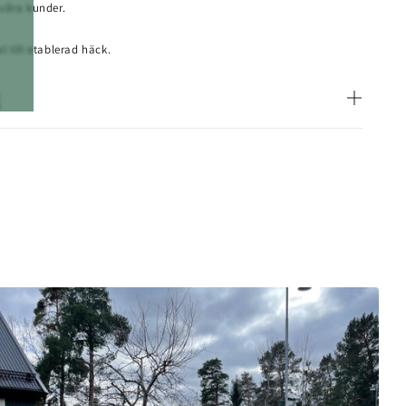
 våra kunder.
l till etablerad häck.
rindautomatik |
Säkerhet och synlighet i ett.
mpan från Somfy
är utformad för att tydligt signalera grindens
pning och stängning. Lampan ansluts direkt till grindens
trömförsörjning och blinkfunktion, vilket ökar säkerheten för
re.