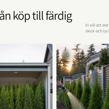
n köp till färdig
Vi vill att d
skick och ly