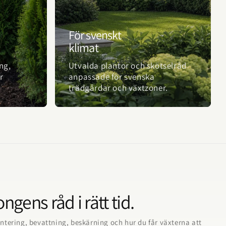
För svenskt
klimat
ng,
Utvalda plantor och skötselråd
r
anpassade för svenska
trädgårdar och växtzoner.
ngens råd i rätt tid.
ntering, bevattning, beskärning och hur du får växterna att