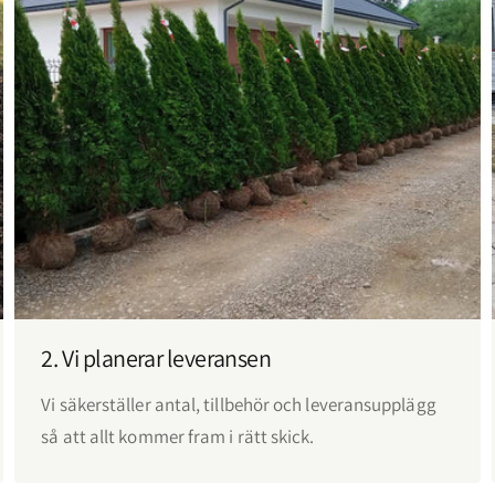
Tydlig signalering
–
Läs mer
2. Vi planerar leveransen
Vi säkerställer antal, tillbehör och leveransupplägg
så att allt kommer fram i rätt skick.