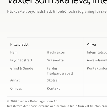
Häckväxter, prydnadsträd, tillbehör och rådgivning för sv
Hitta snabbt
Villkor
Hem
Häckväxter
Integritetsp
Prydnadsträd
Gräsmatta
Användarvil
Grind & Smide
Färdig
Kontaktinfo
Trädgårdsrabatt
Annat
Skötsel
Om oss
Kontakt
© 2026 Svenska Botanikgruppen AB
Kvalitetsväxter, trygg leverans och personlig hjälp från val till etabler