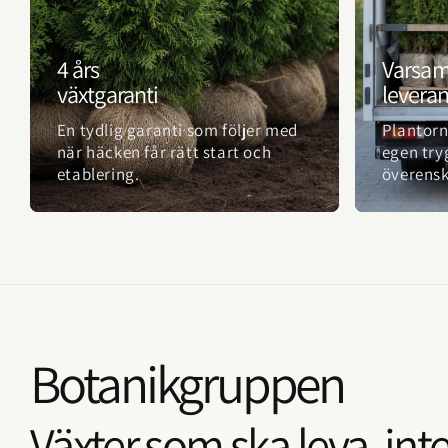
4 års
Varsa
växtgaranti
levera
En tydlig garanti som följer med
Plantorn
när häcken får rätt start och
egen try
etablering.
överens
Botanikgruppen
Växter som ska leva, inte