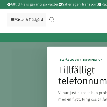
vidare
Alltid 4 års garanti på växter
Säker egen transport
Råd
till
innehåll
Växter & Trädgård
TILLFÄLLIG DRIFTINFORMATION
Tillfälligt
telefonnu
Vi har just nu tekniska pr
med en flytt. Ring oss tillfä