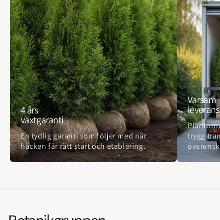
Varsam
leverans
4 års
växtgaranti
Plantorn
En tydlig garanti som följer med när
trygg tra
häcken får rätt start och etablering.
överens