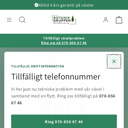
vidare
Alltid 4 års garanti på växter
till
innehåll
Tillfälligt växelproblem
Ring oss på 070-856 67 46
TILLFÄLLIG DRIFTINFORMATION
Tillfälligt telefonnummer
Vi har just nu tekniska problem med vår växel i
samband med en flytt. Ring oss tillfälligt på
070-856
67 46
.
Ring 070-856 67 46